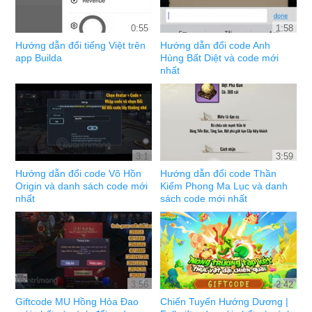
0:55
1:58
Hướng dẫn đổi tiếng Việt trên
Hướng dẫn đổi code Anh
app Builda
Hùng Bất Diệt và code mới
nhất
3:1
3:59
Hướng dẫn đổi code Võ Hồn
Hướng dẫn đổi code Thần
Origin và danh sách code mới
Kiếm Phong Ma Lục và danh
nhất
sách code mới nhất
3:56
2:42
Giftcode MU Hồng Hỏa Đao
Chiến Tuyến Hướng Dương |