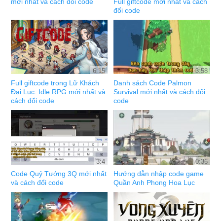
mới nhất và cách đổi code
Full giftcode mới nhất và cách
đổi code
6:15
3:58
Full giftcode trong Lữ Khách
Danh sách Code Palmon
Đại Lục: Idle RPG mới nhất và
Survival mới nhất và cách đổi
cách đổi code
code
3:4
0:36
Code Quỷ Tướng 3Q mới nhất
Hướng dẫn nhập code game
và cách đổi code
Quần Anh Phong Hoa Lục