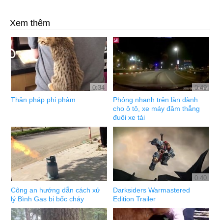
Xem thêm
0:34
0:49
Thân pháp phi phàm
Phóng nhanh trên làn dành
cho ô tô, xe máy đâm thẳng
đuôi xe tải
0:40
Công an hướng dẫn cách xử
Darksiders Warmastered
lý Bình Gas bị bốc cháy
Edition Trailer