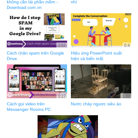
không cần tải phần mềm -
nhí
Download.com.vn
1:57
0:4
Cách chặn spam trên Google
Hiệu ứng PowerPoint xuất
Drive
hiện và biến mất
1:27
1:20
Cách gọi video trên
Nước chảy ngược siêu ảo
Messenger Rooms PC