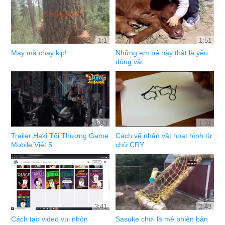
1:1
1:51
May mà chạy kịp!
Những em bé này thật là yêu
động vật
1:33
1:31
Trailer Haki Tối Thượng Game
Cách vẽ nhân vật hoạt hình từ
Mobile Việt 5
chữ CRY
3:41
2:43
Cách tạo video vui nhộn
Sasuke chơi là mê phiên bản