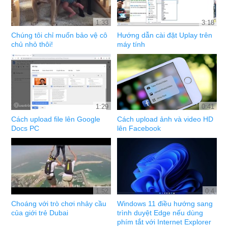
1:33
3:18
Chúng tôi chỉ muốn bảo vệ cô
Hướng dẫn cài đặt Uplay trên
chủ nhỏ thôi!
máy tính
1:29
0:41
Cách upload file lên Google
Cách upload ảnh và video HD
Docs PC
lên Facebook
1:52
0:4
Choáng với trò chơi nhảy cầu
Windows 11 điều hướng sang
của giới trẻ Dubai
trình duyệt Edge nếu dùng
phím tắt với Internet Explorer