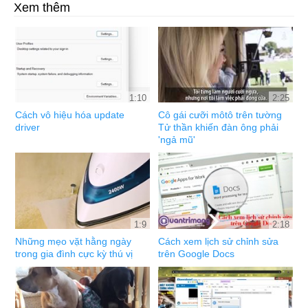
Xem thêm
1:10
2:25
Cách vô hiệu hóa update
Cô gái cưỡi môtô trên tường
driver
Tử thần khiến đàn ông phải
'ngả mũ'
1:9
2:18
Những mẹo vặt hằng ngày
Cách xem lịch sử chỉnh sửa
trong gia đình cực kỳ thú vị
trên Google Docs