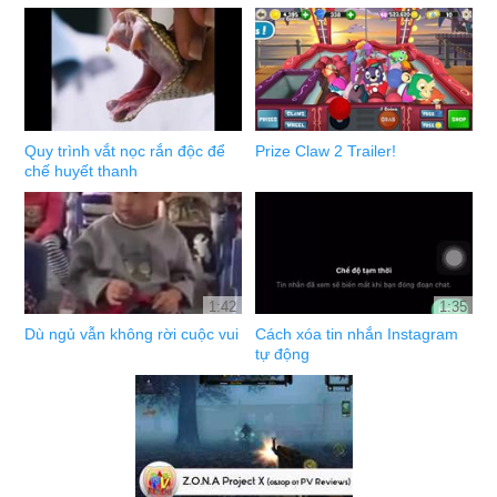
Quy trình vắt nọc rắn độc để
Prize Claw 2 Trailer!
chế huyết thanh
1:42
1:35
Dù ngủ vẫn không rời cuộc vui
Cách xóa tin nhắn Instagram
tự động