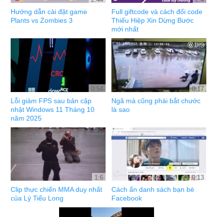
Hướng dẫn cài đặt game
Full giftcode và cách đổi code
Plants vs Zombies 3
Thiếu Hiệp Xin Dừng Bước
mới nhất
0:54
0:17
Lỗi giảm FPS sau bản cập
Ngã mà cũng phải bắt chước
nhật Windows 11 Tháng 10
là sao
năm 2025
1:6
0:13
Clip thực chiến MMA duy nhất
Cách ẩn danh sách bạn bè
của Lý Tiểu Long
Facebook