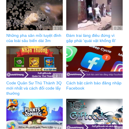
3:18
0:26
Những pha săn mồi tuyệt đỉnh
Đám trai làng điêu đứng vì
của loài sâu biển dài 3m
gặp phải 'quái vật khổng lồ'
4:31
Code Quân Sư Thủ Thành 3Q
Cách bật cảnh báo đăng nhập
mới nhất và cách đổi code lấy
Facebook
thưởng
2:44
2:4