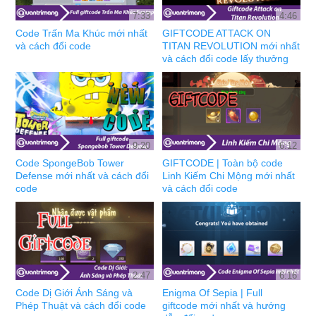
7:33
4:46
Code Trấn Ma Khúc mới nhất
GIFTCODE ATTACK ON
và cách đổi code
TITAN REVOLUTION mới nhất
và cách đổi code lấy thưởng
9:20
6:12
Code SpongeBob Tower
GIFTCODE | Toàn bộ code
Defense mới nhất và cách đổi
Linh Kiếm Chi Mộng mới nhất
code
và cách đổi code
2:47
6:16
Code Dị Giới Ánh Sáng và
Enigma Of Sepia | Full
Phép Thuật và cách đổi code
giftcode mới nhất và hướng