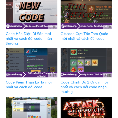
6:10
2:18
Code Hỏa Diệt: Di Sản mới
Giftcode Cực Tốc Tam Quốc
nhất và cách đổi code nhận
mới nhất và cách đổi code
thưởng
6:17
8:55
Code Kiếm Thần Là Ta mới
Code Chinh Đồ 2 Origin mới
nhất và cách đổi code
nhất và cách đổi code nhận
thưởng