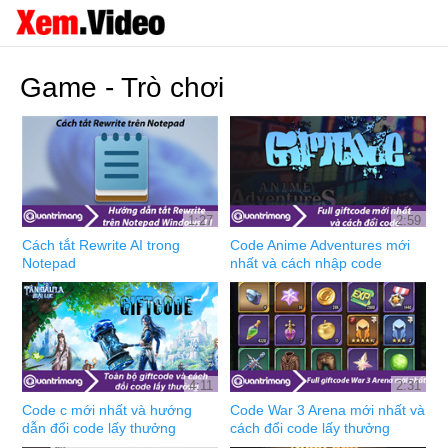
Game - Trò chơi
1:27
2:59
Cách tắt Rewrite AI trong
Code Anime Adventures mới
Notepad
nhất và cách nhập code
4:11
2:31
Code c mới nhất và hướng
Code War 3 Arena mới nhất và
dẫn đổi code lấy thưởng
cách đổi code lấy thưởng