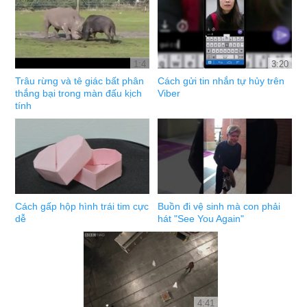
1:4
3:20
Trâu rừng và tê giác bất phân
Cách gửi tin nhắn tự hủy trên
thắng bại trong màn đấu kịch
Viber
tính
Cách gấp hộp hình trái tim cực
Buồn đi vệ sinh mà con phải
dễ
hát "See You Again"
4:41