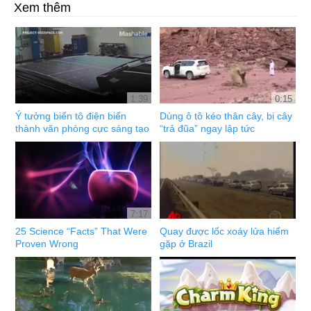
Xem thêm
1:39
0:15
Ý tưởng biến tô điện biến
Dùng ô tô kéo thân cây, bị cây
thành văn phòng cực sáng tạo
“trả đũa” ngay lập tức
7:17
25 Science “Facts” That Were
Quay được lốc xoáy lửa hiếm
Proven Wrong
gặp ở Brazil