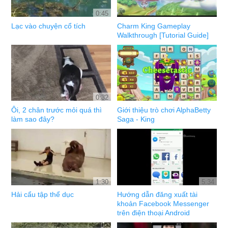
0:45
Lạc vào chuyện cổ tích
Charm King Gameplay
Walkthrough [Tutorial Guide]
0:32
Ôi, 2 chân trước mỏi quá thì
Giới thiệu trò chơi AlphaBetty
làm sao đây?
Saga - King
1:30
5:34
Hải cẩu tập thể dục
Hướng dẫn đăng xuất tài
khoản Facebook Messenger
trên điện thoại Android