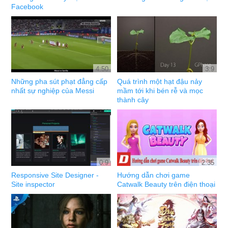
Facebook
4:50
3:9
Những pha sút phạt đẳng cấp
Quá trình một hạt đậu nảy
nhất sự nghiệp của Messi
mầm tới khi bén rễ và mọc
thành cây
0:9
2:35
Responsive Site Designer -
Hướng dẫn chơi game
Site inspector
Catwalk Beauty trên điện thoại