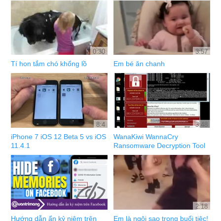
0:30
3:57
Tí hon tắm chó khổng lồ
Em bé ăn chanh
8:4
3:48
iPhone 7 iOS 12 Beta 5 vs iOS
WanaKiwi WannaCry
11.4.1
Ransomware Decryption Tool
2:18
Hướng dẫn ẩn kỷ niệm trên
Em là ngôi sao trong buổi tiệc!