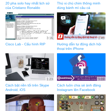
20 pha solo hay nhất lịch sử
Thú vị chú chim thông minh
của Cristiano Ronaldo
dùng bánh mì câu cá
3:16
1:45
Cisco Lab - Cấu hình RIP
Hướng dẫn tự động dịch hội
thoại trên iPhone
1:23
1:19
Cách bật nền tối trên Skype
Cách luôn chia sẻ ảnh đăng
Android, iOS
Instagram lên Facebook