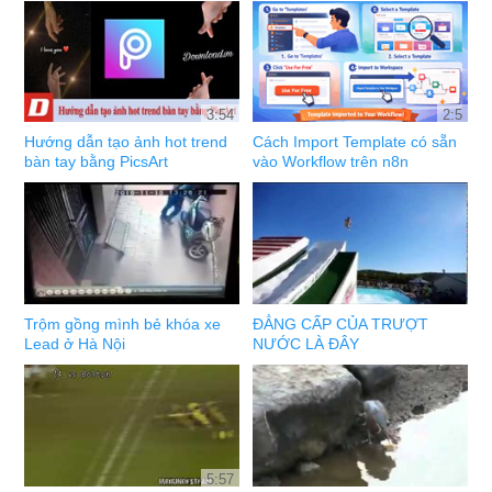
3:54
2:5
Hướng dẫn tạo ảnh hot trend
Cách Import Template có sẵn
bàn tay bằng PicsArt
vào Workflow trên n8n
Trộm gồng mình bẻ khóa xe
ĐẲNG CẤP CỦA TRƯỢT
Lead ở Hà Nội
NƯỚC LÀ ĐÂY
5:57