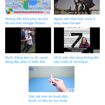
1:13
0:31
Hướng dẫn khôi phục lại ảnh
Người dân khai thác muối ở
đã xóa trên Google Photos
lòng chảo Danakil
4:5
Muốn thắng kéo co thì người
10 bí mật nhà hàng không đời
đứng đầu phải có thần thái
nào muốn lộ với khách
1:4
Giải mã màn ảo thuật điếu
thuốc có đầu lọc ma thuật