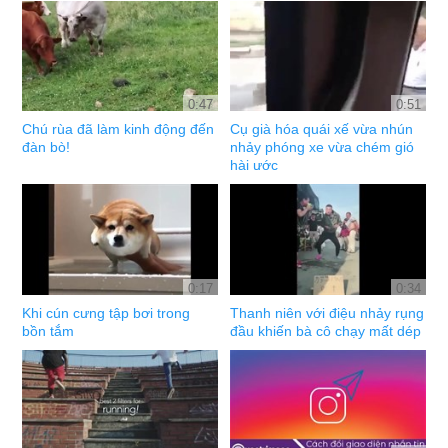
0:47
0:51
Chú rùa đã làm kinh động đến
Cụ già hóa quái xế vừa nhún
đàn bò!
nhảy phóng xe vừa chém gió
hài ước
0:17
0:34
Khi cún cưng tập bơi trong
Thanh niên với điệu nhảy rụng
bồn tắm
đầu khiến bà cô chạy mất dép