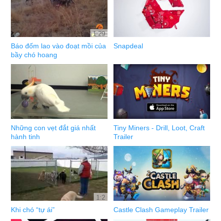
1:29
Báo đốm lao vào đoạt mồi của
Snapdeal
bầy chó hoang
Những con vẹt đắt giá nhất
Tiny Miners - Drill, Loot, Craft
hành tinh
Trailer
1:2
Khi chó “tự ái”
Castle Clash Gameplay Trailer