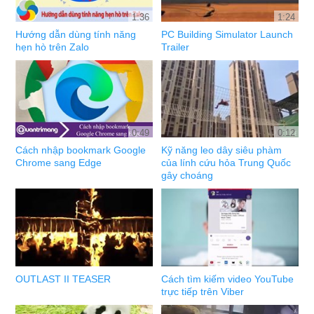
1:36
1:24
Hướng dẫn dùng tính năng
PC Building Simulator Launch
hẹn hò trên Zalo
Trailer
0:49
0:12
Cách nhập bookmark Google
Kỹ năng leo dây siêu phàm
Chrome sang Edge
của lính cứu hỏa Trung Quốc
gây choáng
OUTLAST II TEASER
Cách tìm kiếm video YouTube
trực tiếp trên Viber