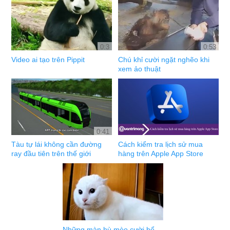
0:3
0:53
Video ai tạo trên Pippit
Chú khỉ cười ngặt nghẽo khi
xem ảo thuật
0:41
Tàu tự lái không cần đường
Cách kiểm tra lịch sử mua
ray đầu tiên trên thế giới
hàng trên Apple App Store
Những màn hù mèo cười bể