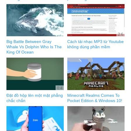
2:6
Big Battle Between Gray
Cách tải nhạc MP3 từ Youtube
Whale Vs Dolphin Who Is The
không dùng phần mềm
King Of Ocean
0:4
Đặt đồ hộp lên một mặt phẳng
Minecraft Realms Comes To
chắc chắn
Pocket Edition & Windows 10!