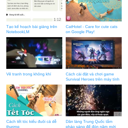
1:12
Tạo kế hoạch bài giảng trên
CatHotel - Care for cute cats
NotebookLM
on Google Play!
Vẽ tranh trong không khí
Cách cài đặt và chơi game
Survival Heroes trên máy tính
1:4
Cách tết tóc kiểu đuôi cá dễ
Dân làng Trung Quốc tắm
thương
pháo sáng để đón năm mới