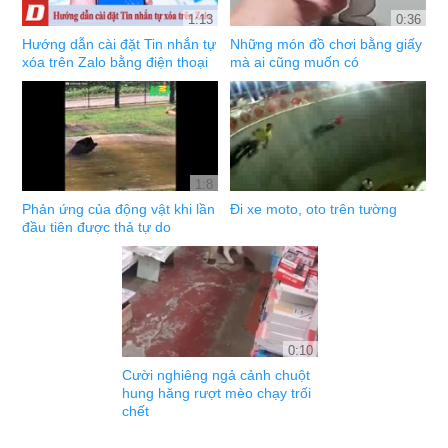
1:13
0:36
Hướng dẫn cài đặt Tin nhắn tự
Những món đồ chơi bằng giấy
xóa trên Zalo bằng điện thoại
mà ai cũng muốn có
1:8
Phản ứng của động vật khi lần
Đi xe moto, oto trên tường
đầu tiên được thả tự do
0:10
Cười nghiêng ngả cảnh chuột
hung hăng rượt mèo chạy trối
chết