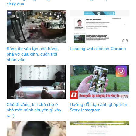
chạy đua
0:8
Sóng ập vào tận nhà hàng,
Loading websites on Chrome
phá vỡ cửa kính, cuốn trôi
nhân viên
1:39
Chủ đi vắng, khi chú chó ở
Hướng dẫn tạo ảnh ghép trên
nhà một mình chuyện gì xảy
Story Instagram
ra :)