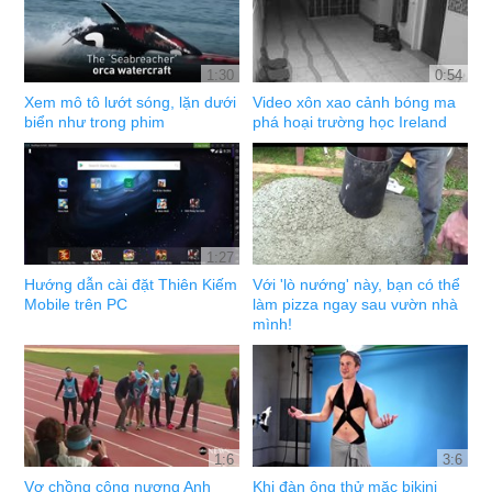
1:30
0:54
Xem mô tô lướt sóng, lặn dưới
Video xôn xao cảnh bóng ma
biển như trong phim
phá hoại trường học Ireland
1:27
Hướng dẫn cài đặt Thiên Kiếm
Với 'lò nướng' này, bạn có thể
Mobile trên PC
làm pizza ngay sau vườn nhà
mình!
1:6
3:6
Vợ chồng công nương Anh
Khi đàn ông thử mặc bikini