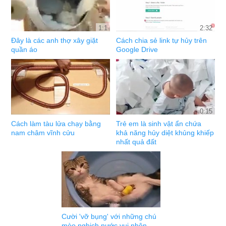
1:1
2:32
Đây là các anh thợ xây giặt
Cách chia sẻ link tự hủy trên
quần áo
Google Drive
0:15
Cách làm tàu lửa chạy bằng
Trẻ em là sinh vật ẩn chứa
nam châm vĩnh cửu
khả năng hủy diệt khủng khiếp
nhất quả đất
Cười 'vỡ bụng' với những chú
mèo nghịch nước vui nhộn