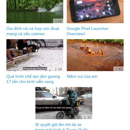
3:48
Gia đình rái cá hợp sức đoạt
Google Pixel Launcher
mạng cá sấu caiman
Overview!
2:34
1:40
Quá trình chế tạo tấm gương
Niềm vui của em
17 tấn cho kính viễn vọng
0:35
Bí quyết giữ ấm khi lái xe
trong trời lạnh ở Trung Quốc