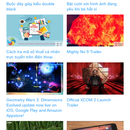
Buộc dây giày kiểu double
Bật cười với hình ảnh đáng
black
yêu khi bé hắt xì
2:7
1:26
Cách tra mã số thuế cá nhân
Mighty No.9 Trailer
trực tuyến trên điện thoại
Geometry Wars 3: Dimensions
Official XCOM 2 Launch
Evolved update now live on
Trailer
iOS, Google Play and Amazon
Appstore!