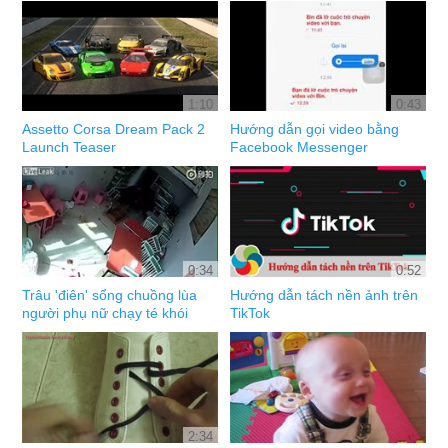
1:10
0:43
Assetto Corsa Dream Pack 2
Hướng dẫn gọi video bằng
Launch Teaser
Facebook Messenger
0:34
0:52
Trâu 'điên' sổng chuồng lùa
Hướng dẫn tách nền ảnh trên
người phụ nữ chạy té khói
TikTok
2:34