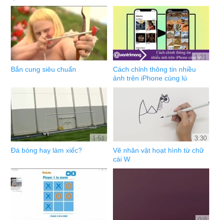
1:21
Bắn cung siêu chuẩn
Cách chỉnh thông tin nhiều
ảnh trên iPhone cùng lú
1:51
3:30
Đá bóng hay làm xiếc?
Vẽ nhân vật hoạt hình từ chữ
cái W
0:9