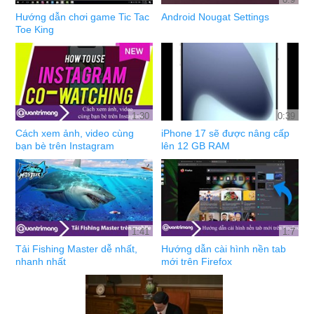
Hướng dẫn chơi game Tic Tac
Android Nougat Settings
Toe King
1:30
0:39
Cách xem ảnh, video cùng
iPhone 17 sẽ được nâng cấp
bạn bè trên Instagram
lên 12 GB RAM
1:41
1:7
Tải Fishing Master dễ nhất,
Hướng dẫn cài hình nền tab
nhanh nhất
mới trên Firefox