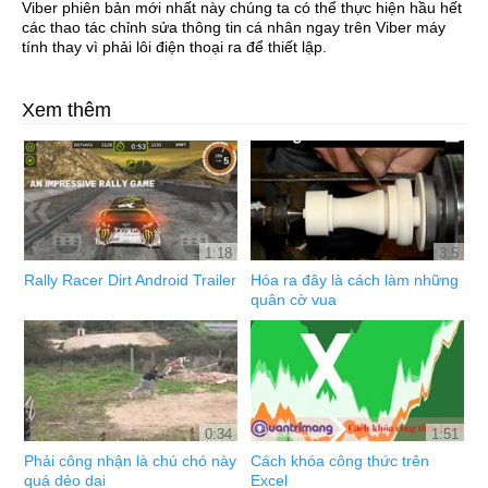
Viber phiên bản mới nhất này chúng ta có thể thực hiện hầu hết
các thao tác chỉnh sửa thông tin cá nhân ngay trên Viber máy
tính thay vì phải lôi điện thoại ra để thiết lập.
Xem thêm
1:18
3:5
Rally Racer Dirt Android Trailer
Hóa ra đây là cách làm những
quân cờ vua
0:34
1:51
Phải công nhận là chú chó này
Cách khóa công thức trên
quá dẻo dai
Excel