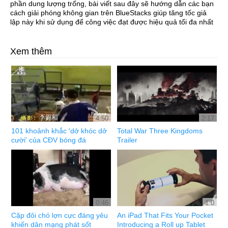
phần dung lượng trống, bài viết sau đây sẽ hướng dẫn các bạn
cách giải phóng không gian trên BlueStacks giúp tăng tốc giả
lập này khi sử dụng để công việc đạt được hiệu quả tối đa nhất
Xem thêm
4:50
2:17
101 khoảnh khắc 'dở khóc dở
Total War Three Kingdoms
cười' của CĐV bóng đá
Trailer
0:46
1:0
Cặp đôi chó lợn cực đáng yêu
An iPad That Fits Your Pocket
khiến dân mạng phát sốt
Introducing a Roll up Tablet