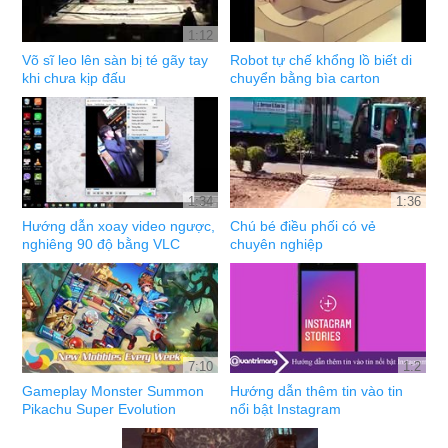
1:12
Võ sĩ leo lên sàn bị té gãy tay
Robot tự chế khổng lồ biết di
khi chưa kịp đấu
chuyển bằng bìa carton
1:34
1:36
Hướng dẫn xoay video ngược,
Chú bé điều phối có vẻ
nghiêng 90 độ bằng VLC
chuyên nghiệp
7:10
1:2
Gameplay Monster Summon
Hướng dẫn thêm tin vào tin
Pikachu Super Evolution
nổi bật Instagram