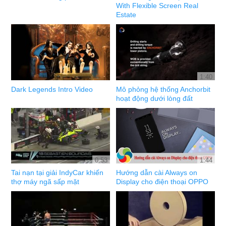
With Flexible Screen Real
Estate
1:40
Dark Legends Intro Video
Mô phỏng hệ thống Anchorbit
hoạt động dưới lòng đất
0:53
1:44
Tai nạn tại giải IndyCar khiến
Hướng dẫn cài Always on
thợ máy ngã sấp mặt
Display cho điện thoại OPPO