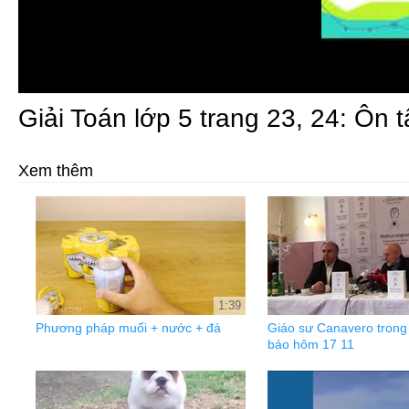
Giải Toán lớp 5 trang 23, 24: Ôn
Xem thêm
1:39
Phương pháp muối + nước + đá
Giáo sư Canavero trong
báo hôm 17 11