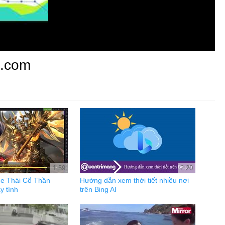
c.com
1:59
2:20
e Thái Cổ Thần
Hướng dẫn xem thời tiết nhiều nơi
y tính
trên Bing AI