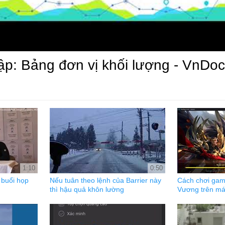
 tập: Bảng đơn vị khối lượng - VnDo
1:10
0:50
 buổi họp
Nếu tuân theo lệnh của Barrier này
Cách chơi gam
thì hậu quả khôn lường
Vương trên má