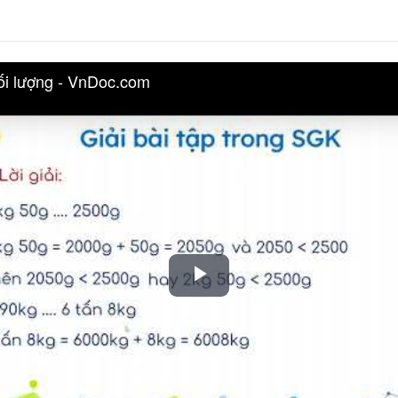
hối lượng - VnDoc.com
Play
Video