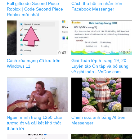
Full giftcode Second Piece
Cách thu hồi tin nhắn trên
Roblox | Code Second Piece
Facebook Messenger
Roblox mới nhất
0:43
10:32
Cách xóa mạng đã lưu trên
Giải Toán lớp 5 trang 19, 20:
Windows 11
Luyện tập Ôn tập và bổ sung
về giải toán - VnDoc.com
1:7
Ngâm mình trong 1250 chai
Chỉnh sửa ảnh bằng AI trên
tương ớt và cái kết khó thốt
Messenger
thành lời