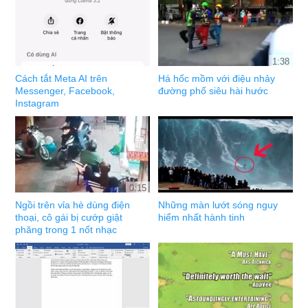
1:38
Cách tắt Meta AI trên
Há hốc mồm với điệu nhảy
Messenger, Facebook,
đường phố siêu hài hước
Instagram
0:15
Ngồi trên vỉa hè dùng điện
Những màn lướt sóng nguy
thoại, cô gái bị cướp giật
hiểm nhất hành tinh
phăng trong 1 nốt nhạc