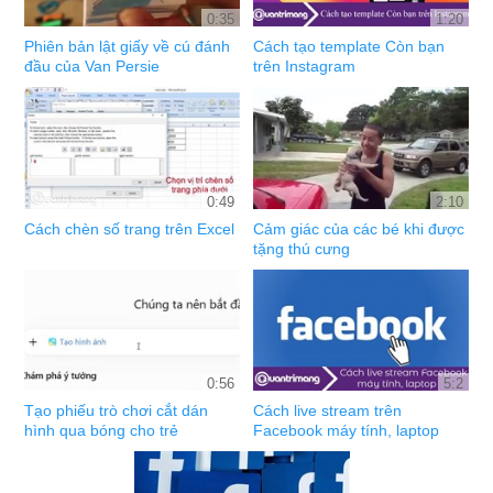
0:35
1:20
Phiên bản lật giấy về cú đánh
Cách tạo template Còn bạn
đầu của Van Persie
trên Instagram
0:49
2:10
Cách chèn số trang trên Excel
Cảm giác của các bé khi được
tặng thú cưng
0:56
5:2
Tạo phiếu trò chơi cắt dán
Cách live stream trên
hình qua bóng cho trẻ
Facebook máy tính, laptop