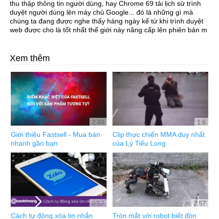
thu thập thông tin người dùng, hay Chrome 69 tải lịch sử trình
duyệt người dùng lên máy chủ Google... đó là những gì mà
chúng ta đang được nghe thấy hàng ngày kể từ khi trình duyệt
web được cho là tốt nhất thế giới này nâng cấp lên phiên bản m
Xem thêm
2:44
1:6
Giới thiệu Fastsell - Mua bán
Clip thực chiến MMA duy nhất
nhanh gần bạn
của Lý Tiểu Long
0:57
2:57
Cách tự động xóa tin nhắn
Tròn mắt với robot biết đòn