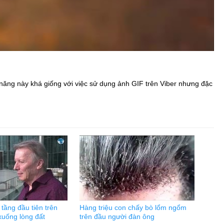
h năng này khá giống với việc sử dụng ảnh GIF trên Viber nhưng đặc
tầng đầu tiên trên
Hàng triệu con chấy bò lổm ngổm
 xuống lòng đất
trên đầu người đàn ông