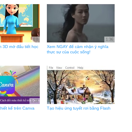
0:8
1:36
h 3D mở đẩu tiết học
Xem NGAY để cảm nhận ý nghĩa
thực sự của cuộc sống!
1:28
hiết kế trên Canva
Tạo hiệu ứng tuyết rơi bằng Flash