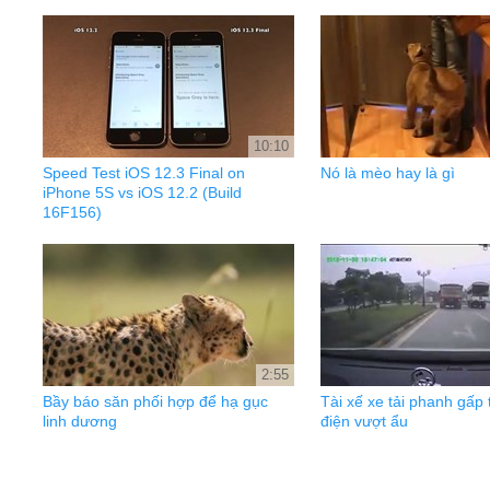
10:10
Speed Test iOS 12.3 Final on
Nó là mèo hay là gì
iPhone 5S vs iOS 12.2 (Build
16F156)
2:55
Bầy báo săn phối hợp để hạ gục
Tài xế xe tải phanh gấp 
linh dương
điện vượt ẩu