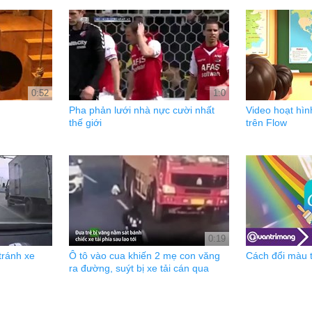
0:52
1:0
Pha phản lưới nhà nực cười nhất
Video hoạt hìn
thế giới
trên Flow
0:19
tránh xe
Ô tô vào cua khiến 2 mẹ con văng
Cách đổi màu t
ra đường, suýt bị xe tải cán qua