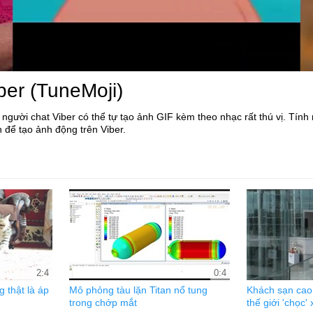
ber (TuneMoji)
 người chat Viber có thể tự tạo ảnh GIF kèm theo nhạc rất thú vị. Tín
 để tạo ảnh động trên Viber.
2:4
0:4
 thật là áp
Mô phỏng tàu lặn Titan nổ tung
Khách sạn cao 
trong chớp mắt
thế giới 'chọc'