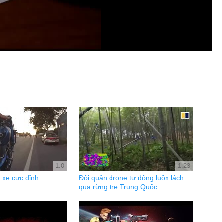
1:0
1:23
 xe cực đỉnh
Đội quân drone tự động luồn lách
qua rừng tre Trung Quốc