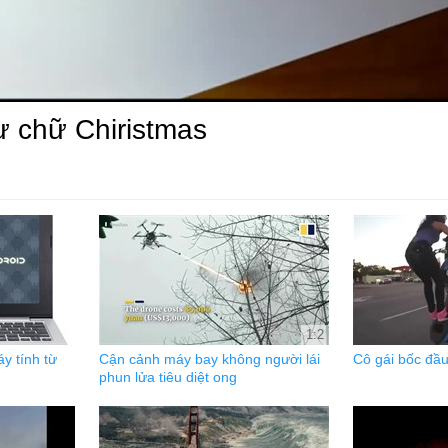
ừ chữ Chiristmas
1:2
y tính từ
Cận cảnh máy bay không người lái
Cô gái bốc đầu
phun lửa tiêu diệt ong