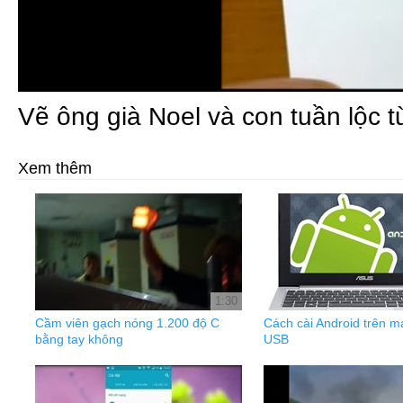
Vẽ ông già Noel và con tuần lộc t
Xem thêm
1:30
Cầm viên gạch nóng 1.200 độ C
Cách cài Android trên má
bằng tay không
USB