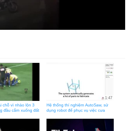
1:47
i chỗ vì nhào lộn 3
Hệ thống thí nghiệm AutoSaw, sử
ng đầu cắm xuống đất
dụng robot để phục vụ việc cưa