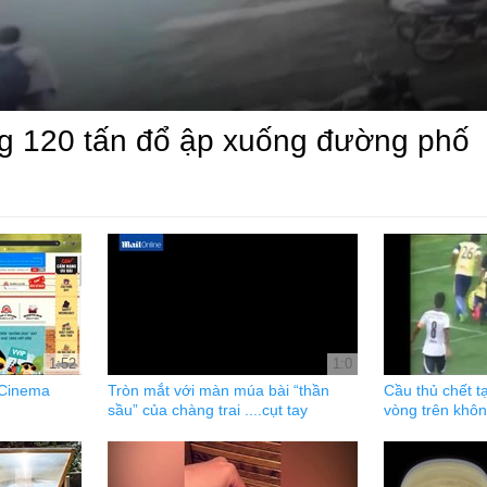
ng 120 tấn đổ ập xuống đường phố
1:52
1:0
 Cinema
Tròn mắt với màn múa bài “thần
Cầu thủ chết tạ
sầu” của chàng trai ....cụt tay
vòng trên khô