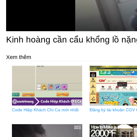
Kinh hoàng cần cẩu khổng lồ nặ
Xem thêm
4:25
Code Hiệp Khách Chi Ca mới nhất
Đăng ký tài khoản CGV