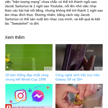
việc "hiện tượng mạng" chưa chắc có thể trở thành ngôi sao.
Jacob Sarturius là 1 ngôi sao Youtube, nổi lên nhờ việc nhại
theo các bài hát nổi tiếng, nhưng không thể trở thành 1 ngôi sao
âm nhạc đích thực. Đương nhiên, bằng cách này Jacob
Sartorius có thể sản xuất âm nhạc của mình, và kết quả là kiệt
tác "
Sweatshirt"
ra đời
.
Xem thêm
9:57
0:28
20 bàn thắng đẹp nhất vòng
Công nghệ sinh trắc học trên
chung kết World Cup 1998
Galaxy S9 và S9+