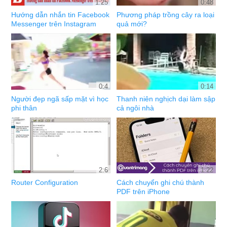
1:25
0:48
Hướng dẫn nhắn tin Facebook
Phương pháp trồng cây ra loại
Messenger trên Instagram
quả mới?
0:4
0:14
Người đẹp ngã sấp mặt vì học
Thanh niên nghịch dại làm sập
phi thân
cả ngôi nhà
2:6
1:22
Router Configuration
Cách chuyển ghi chú thành
PDF trên iPhone