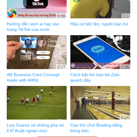
0:59
2:1
Hướng dẫn xem ai hay vào
Hãy cứ tiến lên, người bạn trẻ
trang TikTok của mình
0:17
1:36
AR Business Card Concept
Cách bật tìm bạn bè Zalo
made with ARKit
quanh đây
0:14
Luis Suarez và những pha xử
Cao thủ chơi Bowling bằng
lí kĩ thuật ngoạn mục
bóng bàn