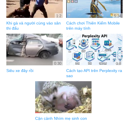
1:2
5:34
Khi gà và người cùng vào sân
Cách chơi Thiên Kiếm Mobile
thi đấu
trên máy tính
0:30
1:8
Siêu xe đây rồi
Cách tạo API trên Perplexity ra
sao
Cận cảnh Nhím mẹ sinh con