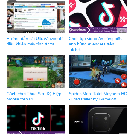
1:53
2:11
Hướng dẫn cài UltraViewer để
Cách tạo video ăn cùng siêu
điều khiển máy tính từ xa
anh hùng Avengers trên
TikTok
4:18
Cách chơi Thục Sơn Kỳ Hiệp
Spider-Man: Total Mayhem HD
Mobile trên PC
- iPad trailer by Gameloft