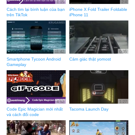
1:15
2:4
Cách tìm lại bình luận của bạn
iPhone X Fold Trailer Foldable
trên TikTok
iPhone 11
11:42
0:35
Smartphone Tycoon Android
Cảm giác thật yomost
Gameplay
4:52
1:27
Code Epic Magician mới nhất
Tacoma Launch Day
và cách đổi code