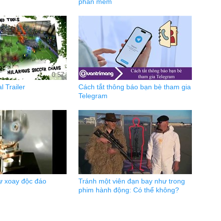
phần mềm
0:57
l Trailer
Cách tắt thông báo bạn bè tham gia
Telegram
ự xoay độc đáo
Tránh một viên đạn bay như trong
phim hành động: Có thể không?