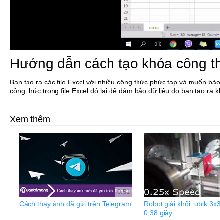
Hướng dẫn cách tạo khóa công th
Bạn tạo ra các file Excel với nhiều công thức phức tạp và muốn bả
công thức trong file Excel đó lại để đảm bảo dữ liệu do bạn tạo ra kh
Xem thêm
0:51
Cách thay ảnh đã gửi trên Telegram
Robot giải khối rubik 3x3
0,38 giây