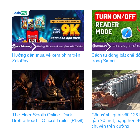
Hướng dẫn mua vé xem phim trên
Cách tự động bật chế đ
ZaloPay
trong Safari
The Elder Scrolls Online: Dark
Cận cảnh 'quái vật' 128 
Brotherhood – Official Trailer (PEGI)
gần 90 mét, nặng hơn 40
chuyển trên đường