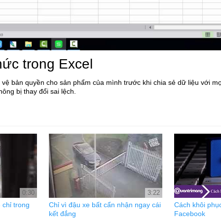
ức trong Excel
o vệ bản quyền cho sản phẩm của mình trước khi chia sẻ dữ liệu với m
ông bị thay đổi sai lệch.
0:30
3:22
 chỉ trong
Chỉ vì đậu xe bất cẩn nhận ngay cái
Cách khôi phục
kết đắng
Facebook