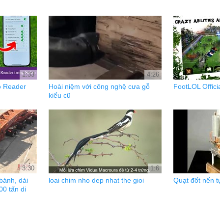
1:33
4:26
ộ Reader
Hoài niệm với công nghệ cưa gỗ
FootLOL Officia
kiểu cũ
3:30
1:6
bánh, dài
loai chim nho dep nhat the gioi
Quạt đốt nến t
0 tấn di