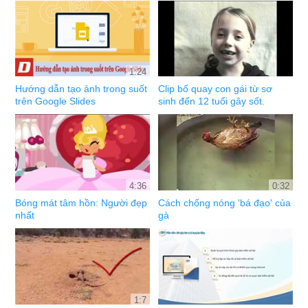
1:24
Hướng dẫn tạo ảnh trong suốt
Clip bố quay con gái từ sơ
trên Google Slides
sinh đến 12 tuổi gây sốt.
4:36
0:32
Bóng mát tâm hồn: Người đẹp
Cách chống nóng 'bá đạo' của
nhất
gà
1:7