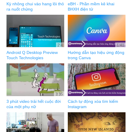
Kỳ nhông chui vào hang lôi thỏ
eBH - Phần mềm kê khai
ra nuốt chửng
BHXH điện tử
2:4
1:41
Android Q Desktop Preview
Hướng dẫn tạo hiệu ứng động
Touch Technologies
trong Canva
3:35
3 phút video trải hết cuộc đời
Cách tự động xóa tìm kiếm
của một phụ nữ
Instagram