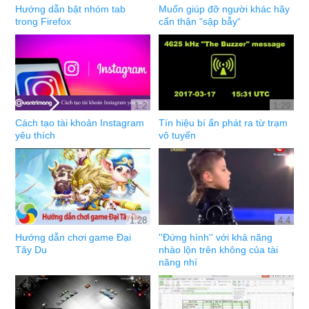
Hướng dẫn bật nhóm tab
Muốn giúp đỡ người khác hãy
trong Firefox
cẩn thận “sập bẫy“
1:2
1:29
Cách tạo tài khoản Instagram
Tín hiệu bí ẩn phát ra từ trạm
yêu thích
vô tuyến
1:28
4:4
Hướng dẫn chơi game Đại
''Đứng hình'' với khả năng
Tây Du
nhào lộn trên không của tài
năng nhí