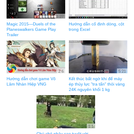
1:27
Magic 2015—Duels of the
Hướng dẫn cố định dòng, cột
Planeswalkers Game Play
trong Excel
Trailer
2:6
5:21
Hướng dẫn chơi game Võ
Kết thúc bất ngờ khi để máy
Lâm Nhàn Hiệp VNG
ép thủy lực "tra tấn" thỏi vàng
24K nguyên khối 1 kg
1:1
Chú chó nhảy cao tuyệt vời