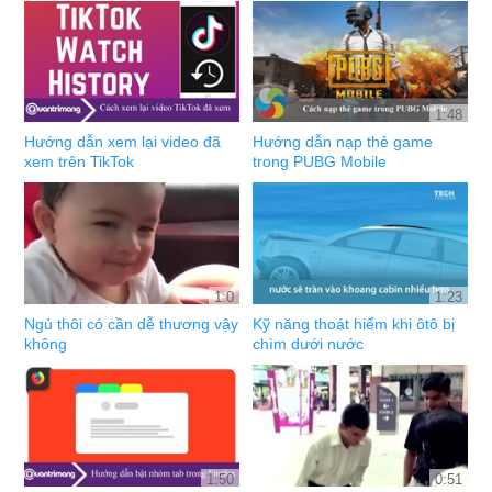
1:48
Hướng dẫn xem lại video đã
Hướng dẫn nạp thẻ game
xem trên TikTok
trong PUBG Mobile
1:0
1:23
Ngủ thôi có cần dễ thương vậy
Kỹ năng thoát hiểm khi ôtô bị
không
chìm dưới nước
1:50
0:51