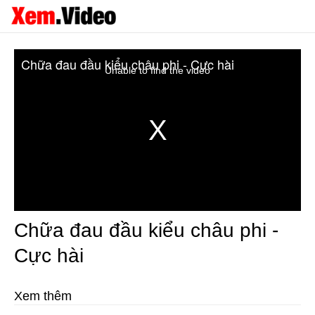
Chữa đau đầu kiểu châu phi - Cực hài
Unable to find the video
Chữa đau đầu kiểu châu phi -
Cực hài
Xem thêm