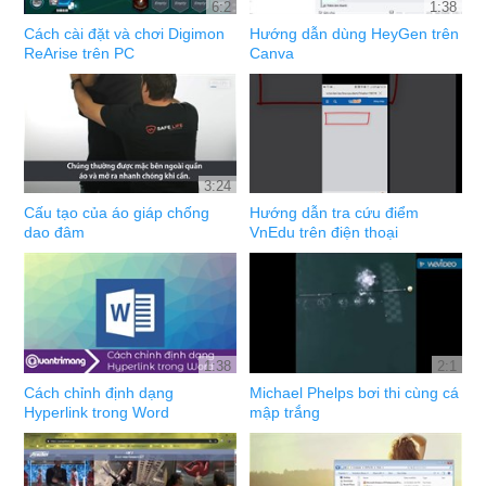
6:2
1:38
Cách cài đặt và chơi Digimon
Hướng dẫn dùng HeyGen trên
ReArise trên PC
Canva
3:24
Cấu tạo của áo giáp chống
Hướng dẫn tra cứu điểm
dao đâm
VnEdu trên điện thoại
1:38
2:1
Cách chỉnh định dạng
Michael Phelps bơi thi cùng cá
Hyperlink trong Word
mập trắng