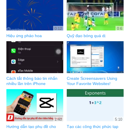
0:12
0:6
Hiệu ứng pháo hoa
Quỹ đạo bóng quá dị
Cách tắt thông báo tin nhắn
Create Screensavers Using
nhiều lần trên iPhone
Your Favorite Websites!
1:40
5:10
Hướng dẫn tạo phụ đề cho
Tạo các công thức phức tạp