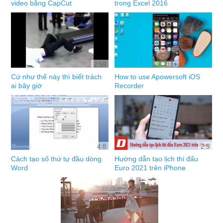
video bằng CapCut
trong Excel 2016
2:59
Cứ như thế này thì biết trách
How to use Apowersoft iOS
ai bây giờ
Recorder
4:8
2:5
Cách tạo số thứ tự đầu dòng
Hướng dẫn tạo lịch thi đấu
Word
Euro 2021 trên iPhone