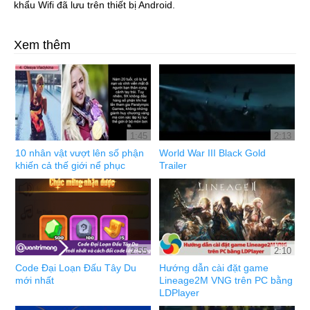
khẩu Wifi đã lưu trên thiết bị Android.
Xem thêm
1:45
2:13
10 nhân vật vượt lên số phận
World War III Black Gold
khiến cả thế giới nể phục
Trailer
2:55
2:10
Code Đại Loạn Đấu Tây Du
Hướng dẫn cài đặt game
mới nhất
Lineage2M VNG trên PC bằng
LDPlayer