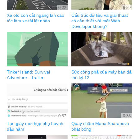
0:22
6:59
Xe ôtô con cắt ngang làn cao
Cấu trúc dữ liệu và giải thuật
tốc làm xe tải lật nhào
có cần thiết với một Web
Developer không?
Tinker Island: Survival
Sức công phá của máy bắn đá
Adventure - Trailer
thế kỷ 12
0:57
0:35
Tạo giấy mời họp phụ huynh
Quay chậm Maria Sharapova
đầu năm
phát bóng