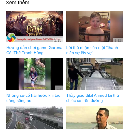
Xem thêm
1:15
1:11
Hướng dẫn chơi game Garena
Lời thú nhận của một "thanh
Cái Thế Tranh Hùng
niên sợ lấy vợ"
3:2
0:57
Những sự cố hài hước khi tạo
Thầy giáo Bilal Ahmed lái thử
dáng sống ảo
chiếc xe trên đường