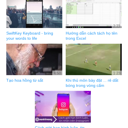
2:23
SwiftKey Keyboard - bring
Hướng dẫn cách tách họ tên
your words to life
trong Excel
4:50
1:23
Tạo hoa hồng từ sắt
Khi thủ môn bày đặt ... rê dắt
bóng trong vòng cấm
Cách giới hạn bình luận, tin