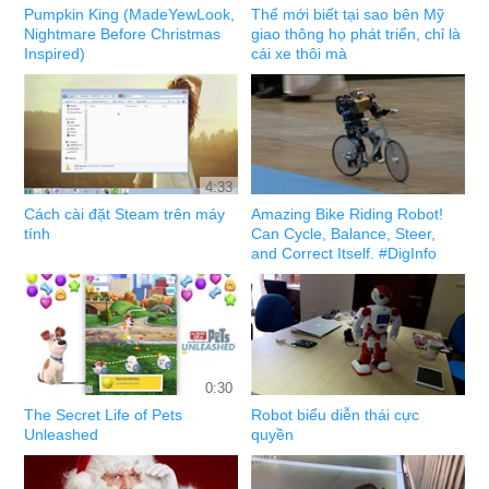
Pumpkin King (MadeYewLook,
Thế mới biết tại sao bên Mỹ
Nightmare Before Christmas
giao thông họ phát triển, chỉ là
Inspired)
cái xe thôi mà
4:33
Cách cài đặt Steam trên máy
Amazing Bike Riding Robot!
tính
Can Cycle, Balance, Steer,
and Correct Itself. #DigInfo
0:30
The Secret Life of Pets
Robot biểu diễn thái cực
Unleashed
quyền