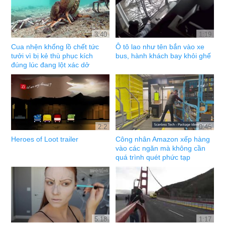
3:40
1:19
Cua nhện khổng lồ chết tức
Ô tô lao như tên bắn vào xe
tưởi vì bị kẻ thù phục kích
bus, hành khách bay khỏi ghế
đúng lúc đang lột xác dở
2:2
0:45
Heroes of Loot trailer
Công nhân Amazon xếp hàng
vào các ngăn mà không cần
quá trình quét phức tạp
5:18
1:17