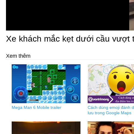
Xe khách mắc kẹt dưới cầu vượt 
Xem thêm
Mega Man 6 Mobile trailer
Cách dùng emoji đánh d
lưu trong Google Maps