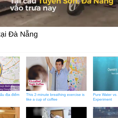
tại Đà Nẵng
1:42
ấu địa điểm
This 2-minute breathing exercise is
Pure Water vs.
like a cup of coffee
Experiment