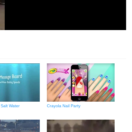
 Salt Water
Crayola Nail Party