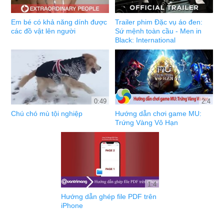
Em bé có khả năng dính được
Trailer phim Đặc vụ áo đen:
các đồ vật lên người
Sứ mệnh toàn cầu - Men in
Black: International
0:49
2:4
Chú chó mù tội nghiệp
Hướng dẫn chơi game MU:
Trứng Vàng Vô Hạn
1:4
Hướng dẫn ghép file PDF trên
iPhone