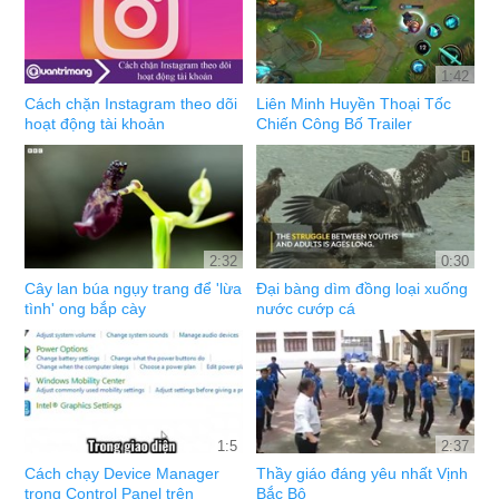
1:42
Cách chặn Instagram theo dõi
Liên Minh Huyền Thoại Tốc
hoạt động tài khoản
Chiến Công Bố Trailer
2:32
0:30
Cây lan búa ngụy trang để 'lừa
Đại bàng dìm đồng loại xuống
tình' ong bắp cày
nước cướp cá
1:5
2:37
Cách chạy Device Manager
Thầy giáo đáng yêu nhất Vịnh
trong Control Panel trên
Bắc Bộ