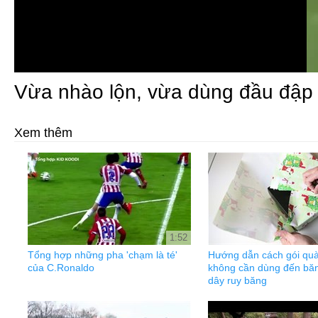
Vừa nhào lộn, vừa dùng đầu đập
Xem thêm
1:52
Tổng hợp những pha 'chạm là té'
Hướng dẫn cách gói qu
của C.Ronaldo
không cần dùng đến băn
dây ruy băng