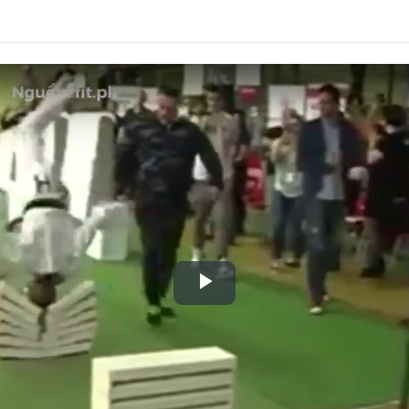
Play
Video