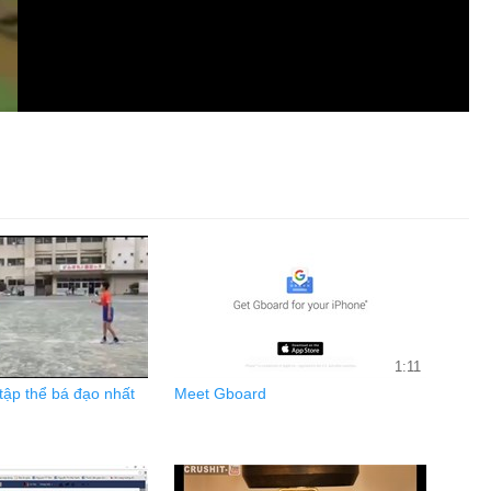
1:11
tập thể bá đạo nhất
Meet Gboard