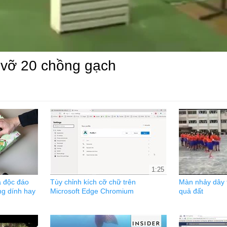
 vỡ 20 chồng gạch
1:25
à độc đáo
Tùy chỉnh kích cỡ chữ trên
Màn nhảy dây 
g dính hay
Microsoft Edge Chromium
quả đất