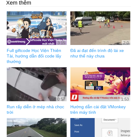
Xem thêm
3:15
2:0
Full giftcode Học Viện Thiên
Đã ai đạt đến trình độ lái xe
Tài, hướng dẫn đổi code lấy
như thế này chưa
thưởng
0:57
1:53
Run rẩy diễn ở mép nhà chọc
Hướng dẫn cài đặt VMonkey
trời
trên máy tính