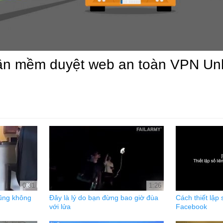
hần mềm duyệt web an toàn VPN Unl
0:31
1:26
ũng không
Đây là lý do bạn đừng bao giờ đùa
Cách thiết lập s
với lửa
Facebook