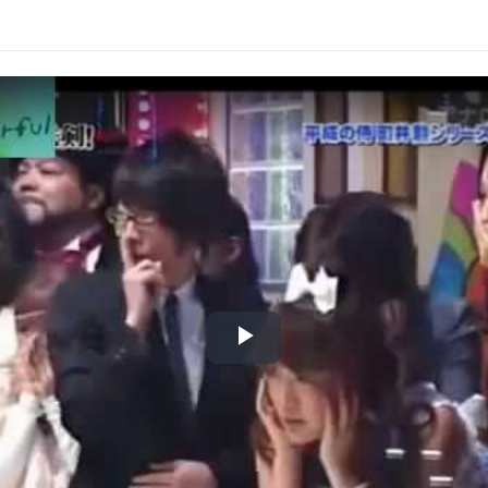
Play
Video