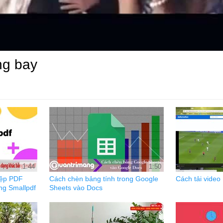
ng bay
1:44
1:50
tệp PDF
Cách chèn bảng tính trong Google
Cách tải video
ng Smallpdf
Sheets vào Docs