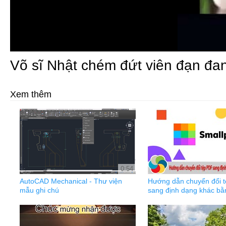
Võ sĩ Nhật chém đứt viên đạn đa
Xem thêm
0:54
AutoCAD Mechanical - Thư viện
Hướng dẫn chuyển đổi 
mẫu ghi chú
sang định dạng khác bằ