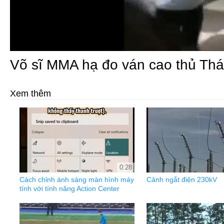
Võ sĩ MMA hạ đo ván cao thủ Thá
Xem thêm
0:28
Cách chỉnh ánh sáng màn hình máy
Cảnh ngắt điện 230kV
tính với tính năng Action Center