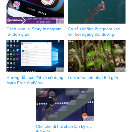
1:4
Cách xem lại Story Instagram
Cá sấu khổng lồ ngoạm xác
rất đơn giản
lợn bơi ngang đại dương
3:3
3:14
Hướng dẫn cài đặt và sử dụng
Loài mèo nhỏ nhất thế giới
Avira Free AntiVirus
0:47
Chú chó đi hai chân lập kỷ lục
thế giới