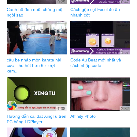
0:25
0:47
Cảnh hố đen nuốt chửng một
Cách gộp cột Excel để ẩn
ngôi sao
nhanh cột
1:57
cậu bé nhập môn karate hài
Code Au Beat mới nhất và
cực...thu hút hơn 6tr lượt
cách nhập code
xem..
1:38
2:32
Hướng dẫn cài đặt XingTu trên
Affinity Photo
PC bằng LDPlayer