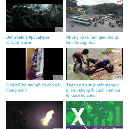
1:9
Battlefield 1 Apocalypse
Những vụ tai nạn giao thông
Official Trailer
kinh hoàng nhất
0:30
2:57
Ông bố 'bó tay' với cô con gái
Thanh niên suýt mất mạng vì
thông minh
bị trăn khổng lồ cuốn chặt khi
lội dưới hồ senc