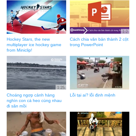
1:2
Hockey Stars, the new
Cách chia văn bản thành 2 cột
multiplayer ice hockey game
trong PowerPoint
from Miniclip!
1:25
Choáng ngợp cảnh hàng
Lỗi tại ai? lỗi định mệnh
nghìn con cá heo cùng nhau
đi săn mồi