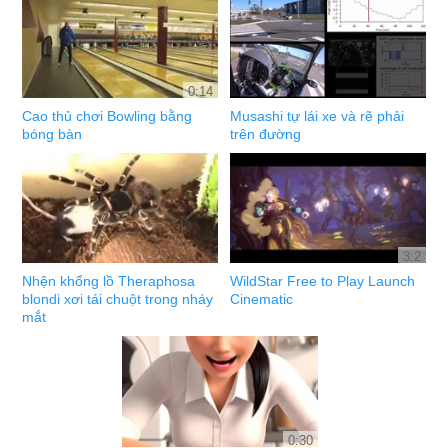
0:14
Cao thủ chơi Bowling bằng
Musashi tự lái xe và rẽ phải
bóng bàn
trên đường
3:2
Nhện khổng lồ Theraphosa
WildStar Free to Play Launch
blondi xơi tái chuột trong nháy
Cinematic
mắt
0:30