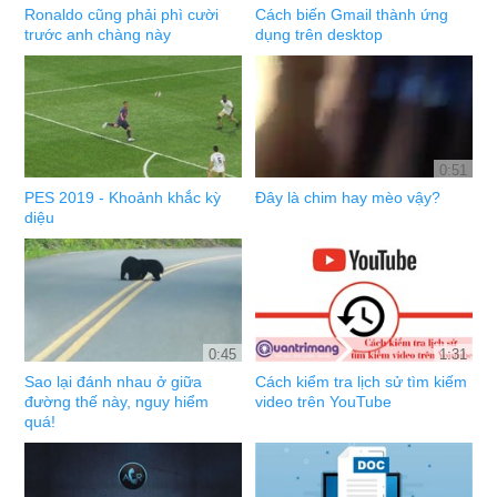
Ronaldo cũng phải phì cười
Cách biến Gmail thành ứng
trước anh chàng này
dụng trên desktop
0:51
PES 2019 - Khoảnh khắc kỳ
Đây là chim hay mèo vậy?
diệu
0:45
1:31
Sao lại đánh nhau ở giữa
Cách kiểm tra lịch sử tìm kiếm
đường thế này, nguy hiểm
video trên YouTube
quá!