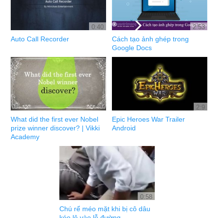
0:40
2:53
Auto Call Recorder
Cách tạo ảnh ghép trong
Google Docs
2:9
What did the first ever Nobel
Epic Heroes War Trailer
prize winner discover? | Vikki
Android
Academy
0:58
Chú rể méo mặt khi bị cô dâu
kéo lê vào lễ đường