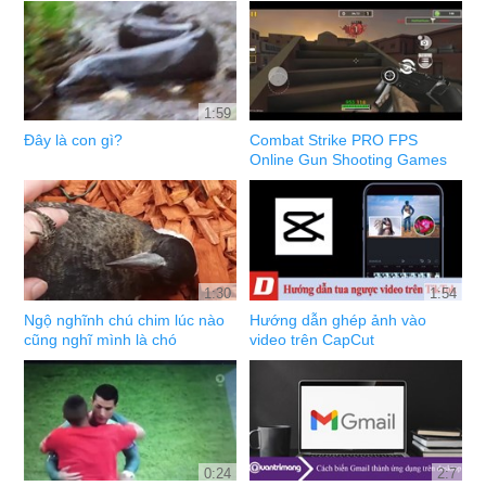
1:59
Đây là con gì?
Combat Strike PRO FPS
Online Gun Shooting Games
1:30
1:54
Ngộ nghĩnh chú chim lúc nào
Hướng dẫn ghép ảnh vào
cũng nghĩ mình là chó
video trên CapCut
0:24
2:7