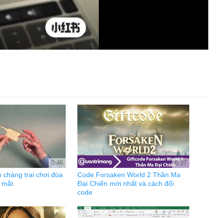
0:46
6:37
 chàng trai chơi đùa
Code Forsaken World 2 Thần Ma
ạ mắt
Đại Chiến mới nhất và cách đổi
code