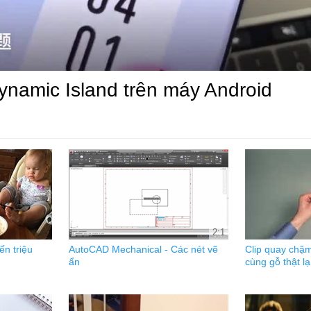
ynamic Island trên máy Android
2:1
n triệu
AutoCAD Mechanical - Các nét vẽ
Clip quay chậm
ẩn
cùng gỗ thật l