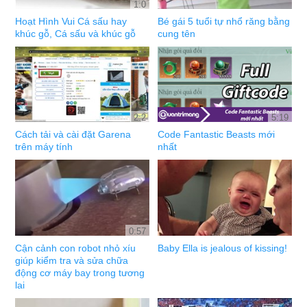
1:0
Hoạt Hình Vui Cá sấu hay
Bé gái 5 tuổi tự nhổ răng bằng
khúc gỗ, Cá sấu và khúc gỗ
cung tên
2:2
5:19
Cách tải và cài đặt Garena
Code Fantastic Beasts mới
trên máy tính
nhất
0:57
Cận cảnh con robot nhỏ xíu
Baby Ella is jealous of kissing!
giúp kiểm tra và sửa chữa
động cơ máy bay trong tương
lai