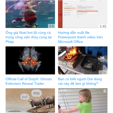
1:6
1:41
Ông già Noel bơi lội cùng cá
Hướng dẫn xuất file
trong công viên thủy cung tại
Powerpoint thành video trên
Pháp
Microsoft Office
2:30
Official Call of Duty®: Ghosts
Bạn có biết người Dơi dùng
Extinction Reveal Trailer
cái này để làm gì không?