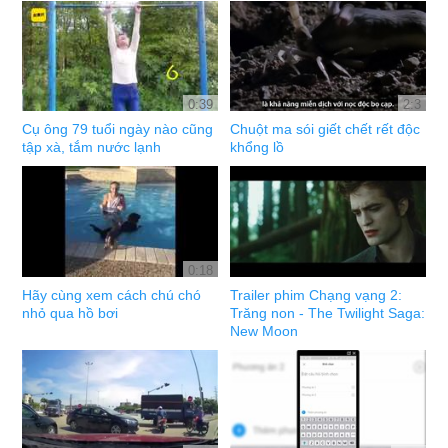
0:39
2:3
Cụ ông 79 tuổi ngày nào cũng
Chuột ma sói giết chết rết độc
tập xà, tắm nước lạnh
khổng lồ
0:18
Hãy cùng xem cách chú chó
Trailer phim Chạng vạng 2:
nhỏ qua hồ bơi
Trăng non - The Twilight Saga:
New Moon