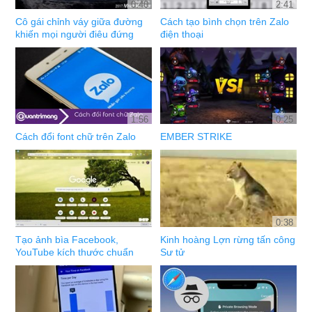
0:40
2:41
Cô gái chỉnh váy giữa đường
Cách tạo bình chọn trên Zalo
khiến mọi người điêu đứng
điện thoại
1:56
0:25
Cách đổi font chữ trên Zalo
EMBER STRIKE
0:38
Tạo ảnh bìa Facebook,
Kinh hoàng Lợn rừng tấn công
YouTube kích thước chuẩn
Sư tử