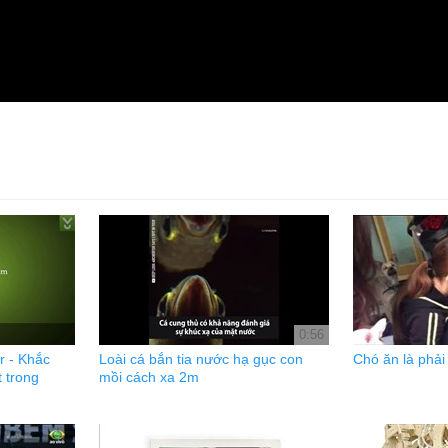
0:56
r - Khắc
Loài cá bắn tia nước hạ gục con
Chó ăn là phải
t trong
mồi cách xa 2m