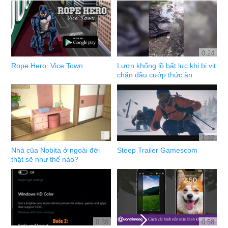
0:24
Rope Hero: Vice Town
Lươn khổng lồ bất lực khi bị vịt
chặn đầu cướp thức ăn
1:32
Nhà của Nobita ở ngoài đời
Steep Trailer Gamescom
thật sẽ như thế nào?
0:38
0:58