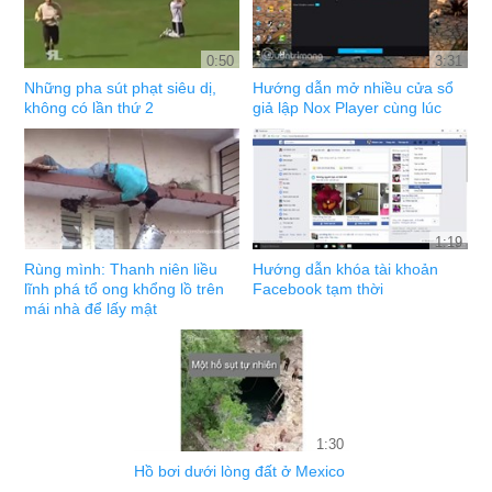
0:50
3:31
Những pha sút phạt siêu dị,
Hướng dẫn mở nhiều cửa sổ
không có lần thứ 2
giả lập Nox Player cùng lúc
1:19
Rùng mình: Thanh niên liều
Hướng dẫn khóa tài khoản
lĩnh phá tổ ong khổng lồ trên
Facebook tạm thời
mái nhà để lấy mật
1:30
Hồ bơi dưới lòng đất ở Mexico