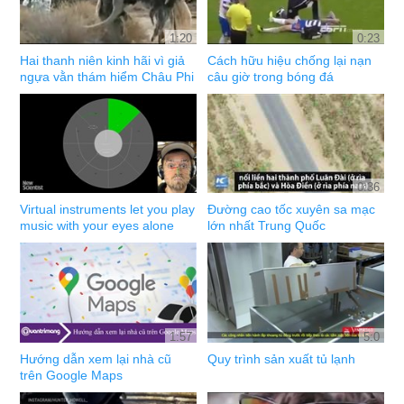
1:20
0:23
Hai thanh niên kinh hãi vì giả
Cách hữu hiệu chống lại nạn
ngựa vằn thám hiểm Châu Phi
câu giờ trong bóng đá
0:36
Virtual instruments let you play
Đường cao tốc xuyên sa mạc
music with your eyes alone
lớn nhất Trung Quốc
1:57
5:0
Hướng dẫn xem lại nhà cũ
Quy trình sản xuất tủ lạnh
trên Google Maps