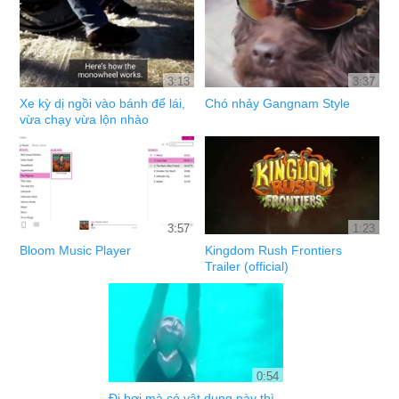
3:13
3:37
Xe kỳ dị ngồi vào bánh để lái,
Chó nhảy Gangnam Style
vừa chạy vừa lộn nhào
3:57
1:23
Bloom Music Player
Kingdom Rush Frontiers
Trailer (official)
0:54
Đi bơi mà có vật dụng này thì