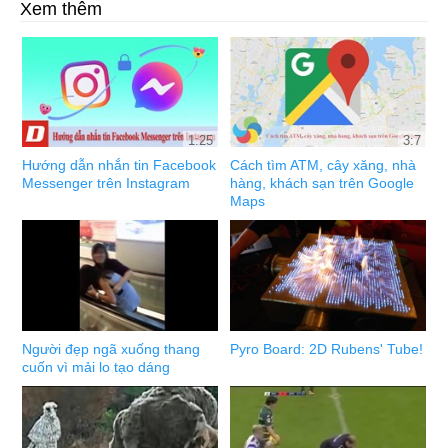
Xem thêm
1:25
3:7
Hướng dẫn nhắn tin Facebook
Cách tìm ATM, cây xăng, nhà
Messenger trên Instagram
hàng, khách sạn trên Google
Maps
Người đẹp ngã xuống thang
Pyro Board: 2D Rubens' Tube!
cuốn vì mải lo tạo dáng