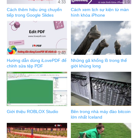
4:33
1:9
Cách thêm hiệu ứng chuyển
Cách xem lịch sự kiện từ màn
tiếp trong Google Slides
hình khóa iPhone
1:40
Hướng dẫn dùng iLovePDF để
Những gã khổng lồ trong thế
chỉnh sửa tệp PDF
giới khủng long
Giới thiệu ROBLOX Studio
Bên trong nhà máy đào bitcoin
lớn nhất Iceland