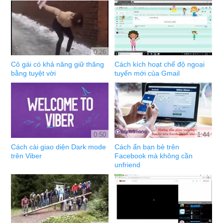
0:26
Cô gái có khả năng giữ thăng
Cách kích hoạt chế độ ngoại
bằng tuyệt vời
tuyến mới của Gmail
0:50
1:44
Cách cài giao diện Dark mode
Cách ẩn bạn bè trên
trên Viber
Facebook mà không cần
unfriend