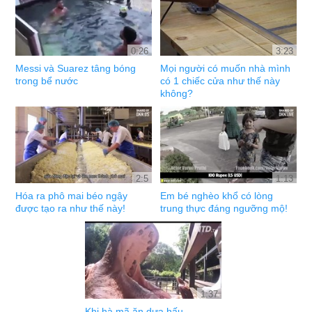
0:26
3:23
Messi và Suarez tâng bóng
Mọi người có muốn nhà mình
trong bể nước
có 1 chiếc cửa như thế này
không?
2:5
1:13
Hóa ra phô mai béo ngậy
Em bé nghèo khổ có lòng
được tạo ra như thế này!
trung thực đáng ngưỡng mộ!
1:37
Khi hà mã ăn dưa hấu