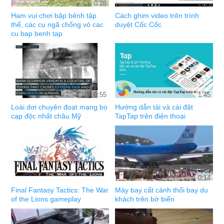
0:28
Ham vui chơi bập bênh tập
Cách ghim video trên trình
thể, các cụ ngã chổng vó cac
duyệt Cốc Cốc
cu bap benh tap
0:55
1:45
Loài dơi chuyên đoạt mạng bọ
Hướng dẫn tải và cài đặt
cạp độc nhất châu Mỹ
TapTap trên điện thoại
0:14
Final Fantasy Tactics: The War
Máy bay cất cánh thổi bay du
of the Lions gameplay
khách trên bờ biển