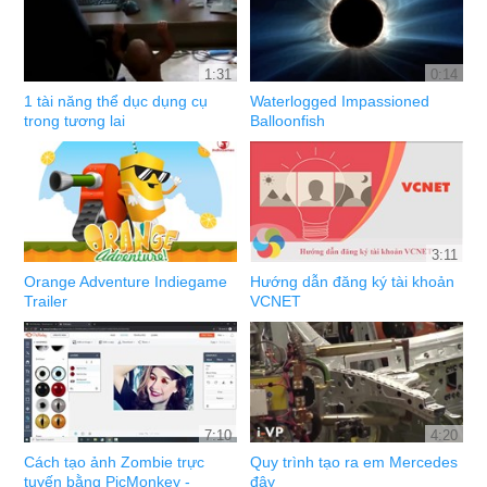
1:31
0:14
1 tài năng thể dục dụng cụ
Waterlogged Impassioned
trong tương lai
Balloonfish
3:11
Orange Adventure Indiegame
Hướng dẫn đăng ký tài khoản
Trailer
VCNET
7:10
4:20
Cách tạo ảnh Zombie trực
Quy trình tạo ra em Mercedes
tuyến bằng PicMonkey -
đây