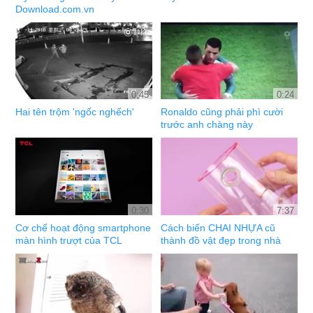
Download.com.vn
0:45
0:24
Hai tên trộm 'ngốc nghếch'
Ronaldo cũng phải phì cười
trước anh chàng này
0:30
7:37
Cơ chế hoạt động smartphone
Cách biến CHAI NHỰA cũ
màn hình trượt của TCL
thành đồ vật đẹp trong nhà