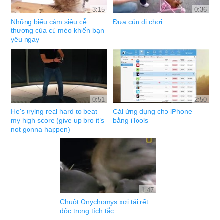
3:15
0:36
Những biểu cảm siêu dễ
Đưa cún đi chơi
thương của cú mèo khiến bạn
yêu ngay
0:51
2:50
He’s trying real hard to beat
Cài ứng dụng cho iPhone
my high score (give up bro it’s
bằng iTools
not gonna happen)
1:47
Chuột Onychomys xơi tái rết
độc trong tích tắc